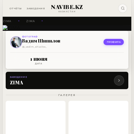
NAVIBE.KZ
ОТЧЁТЫ
ЗАВЕДЕНИЯ
КАЗАХСТАН
ZIMA
ZIMA
✦
✦
ФОТОГРАФ
ЗАВЕДЕНИЕ
Вадим Шипилов
ZIMA
ПРОФИЛЬ
@_vadim_shipilov_
1 ИЮНЯ
1 июня
ДАТА
ЗАВЕДЕНИЕ
ZIMA
ГАЛЕРЕЯ