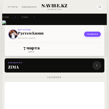
NAVIBE.KZ
ОТЧЁТЫ
ЗАВЕДЕНИЯ
КАЗАХСТАН
ZIMA
ZIMA
✦
✦
ФОТОГРАФ
ЗАВЕДЕНИЕ
Рустем Кияш
ZIMA
ПРОФИЛЬ
@rustem_kiyash
7 МАРТА
7 марта
ДАТА
ЗАВЕДЕНИЕ
ZIMA
ГАЛЕРЕЯ