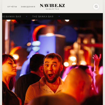
NAVIBE.KZ
ОТЧЁТЫ
ЗАВЕДЕНИЯ
КАЗАХСТАН
HE BANKA BAR
THE BANKA BAR
✦
✦