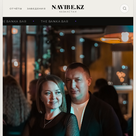
NAVIBE.KZ
ОТЧЁТЫ
ЗАВЕДЕНИЯ
КАЗАХСТАН
HE BANKA BAR
THE BANKA BAR
✦
✦