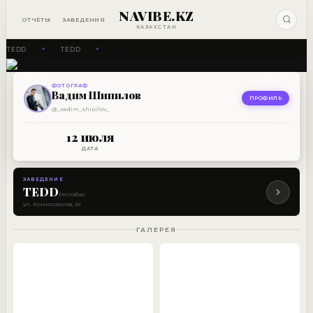
NAVIBE.KZ
ОТЧЁТЫ
ЗАВЕДЕНИЯ
КАЗАХСТАН
TEDD
TEDD
✦
✦
ФОТОГРАФ
РЕСТОБАР
Вадим Шипилов
TEDD
ПРОФИЛЬ
@_vadim_shipilov_
12 ИЮЛЯ
12 июля
ДАТА
ЗАВЕДЕНИЕ
TEDD
Рестобар
ул. Комиссарова, 2а
ГАЛЕРЕЯ