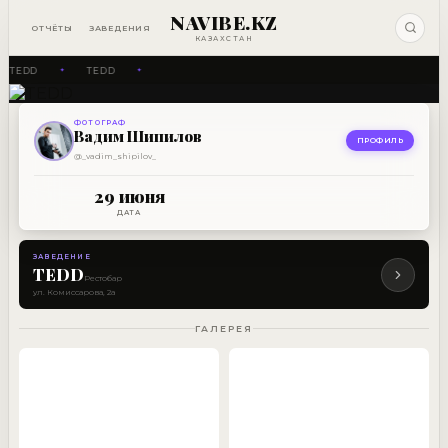
NAVIBE.KZ
ОТЧЁТЫ
ЗАВЕДЕНИЯ
КАЗАХСТАН
TEDD
TEDD
✦
✦
ФОТОГРАФ
РЕСТОБАР
Вадим Шипилов
TEDD
ПРОФИЛЬ
@_vadim_shipilov_
29 ИЮНЯ
29 июня
ДАТА
ЗАВЕДЕНИЕ
TEDD
Рестобар
ул. Комиссарова, 2а
ГАЛЕРЕЯ