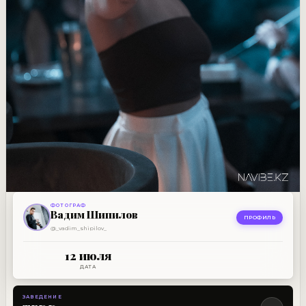
ФОТОГРАФ
РЕСТОБАР
Вадим Шипилов
TEDD
ПРОФИЛЬ
@_vadim_shipilov_
12 ИЮЛЯ
12 июля
ДАТА
ЗАВЕДЕНИЕ