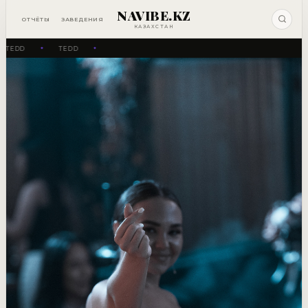
NAVIBE.KZ
ОТЧЁТЫ
ЗАВЕДЕНИЯ
КАЗАХСТАН
TEDD
TEDD
✦
✦