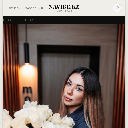
NAVIBE.KZ
ОТЧЁТЫ
ЗАВЕДЕНИЯ
КАЗАХСТАН
TEDD
TEDD
✦
✦