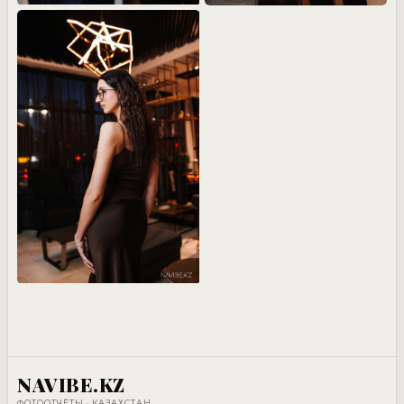
NAVIBE.KZ
ФОТООТЧЁТЫ · КАЗАХСТАН