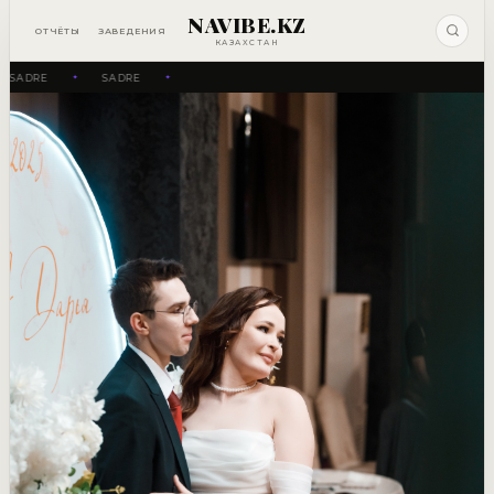
NAVIBE.KZ
ОТЧЁТЫ
ЗАВЕДЕНИЯ
КАЗАХСТАН
SADRE
SADRE
✦
✦