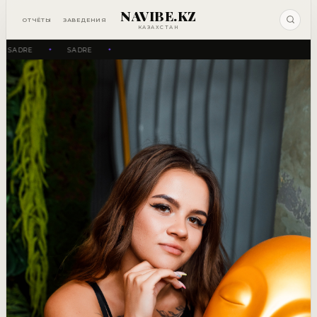
NAVIBE.KZ
ОТЧЁТЫ
ЗАВЕДЕНИЯ
КАЗАХСТАН
SADRE
SADRE
✦
✦