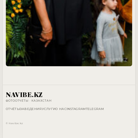
NAVIBE.KZ
ФОТООТЧЁТЫ · КАЗАХСТАН
ОТЧЁТЫ
ЗАВЕДЕНИЯ
УСЛУГИ
О НАС
INSTAGRAM
TELEGRAM
© Navibe.kz