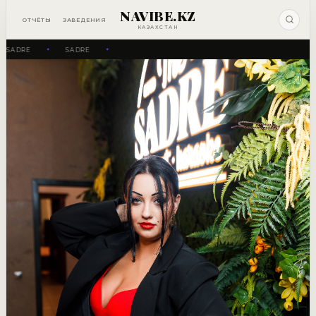
NAVIBE.KZ
ОТЧЁТЫ
ЗАВЕДЕНИЯ
КАЗАХСТАН
SADRE
SADRE
✦
✦