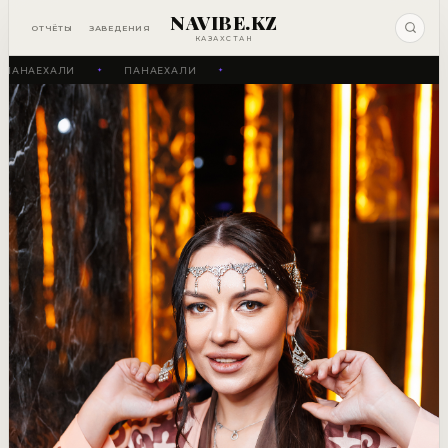
NAVIBE.KZ
ОТЧЁТЫ
ЗАВЕДЕНИЯ
КАЗАХСТАН
ПАНАЕХАЛИ
ПАНАЕХАЛИ
✦
✦