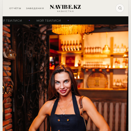
NAVIBE.KZ
ОТЧЁТЫ
ЗАВЕДЕНИЯ
КАЗАХСТАН
Й ТБИЛИСИ
МОЙ ТБИЛИСИ
✦
✦