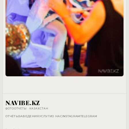
NAVIBE.KZ
ФОТООТЧЁТЫ · КАЗАХСТАН
ОТЧЁТЫ
ЗАВЕДЕНИЯ
УСЛУГИ
О НАС
INSTAGRAM
TELEGRAM