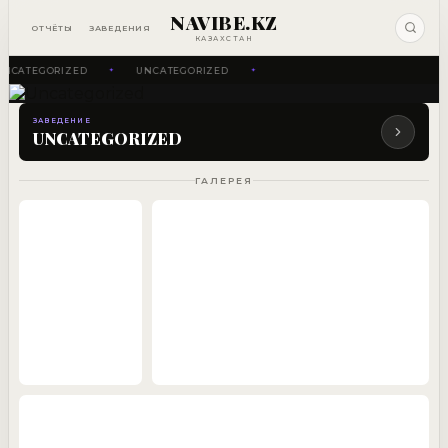
NAVIBE.KZ
ОТЧЁТЫ
ЗАВЕДЕНИЯ
КАЗАХСТАН
NCATEGORIZED
UNCATEGORIZED
✦
✦
ЗАВЕДЕНИЕ
ЗАВЕДЕНИЕ
UNCATEGORIZED
UNCATEGORIZED
ГАЛЕРЕЯ
29 ДЕКАБРЯ