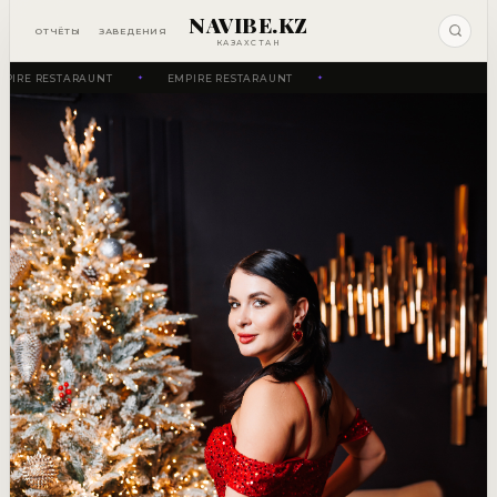
NAVIBE.KZ
ОТЧЁТЫ
ЗАВЕДЕНИЯ
КАЗАХСТАН
PIRE RESTARAUNT
EMPIRE RESTARAUNT
✦
✦