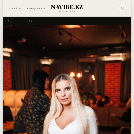
NAVIBE.KZ
ОТЧЁТЫ
ЗАВЕДЕНИЯ
КАЗАХСТАН
E 33
E 33
✦
✦