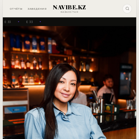
NAVIBE.KZ
ОТЧЁТЫ
ЗАВЕДЕНИЯ
КАЗАХСТАН
E 33
E 33
✦
✦