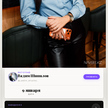
ФОТОГРАФ
ЗАВЕДЕНИЕ
Вадим Шипилов
E 33
ПРОФИЛЬ
@_vadim_shipilov_
9 ЯНВАРЯ
9 января
ДАТА
ЗАВЕДЕНИЕ