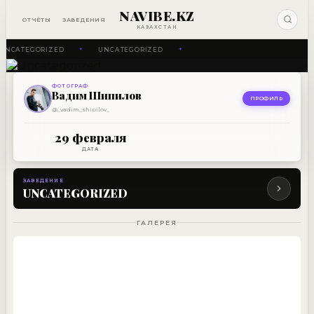
NAVIBE.KZ
ОТЧЁТЫ
ЗАВЕДЕНИЯ
КАЗАХСТАН
UNCATEGORIZED
UNCATEGORIZED
✦
✦
ФОТОГРАФ
ЗАВЕДЕНИЕ
Вадим Шипилов
UNCATEGORIZED
ПРОФИЛЬ
@_vadim_shipilov_
29 ФЕВРАЛЯ
29 февраля
ДАТА
ЗАВЕДЕНИЕ
UNCATEGORIZED
ГАЛЕРЕЯ