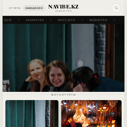
NAVIBE.KZ
ОТЧЁТЫ
ЗАВЕДЕНИЯ
КАЗАХСТАН
Z QUIZ
КАЗАХСТАН
WHIZ QUIZ
КАЗАХСТАН
✦
✦
✦
✦
ФОТООТЧЁТЫ
WHIZ QUIZ
4 ОТЧЁТОВ