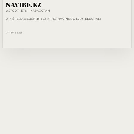
NAVIBE.KZ
ФОТООТЧЁТЫ · КАЗАХСТАН
ОТЧЁТЫ
ЗАВЕДЕНИЯ
УСЛУГИ
О НАС
INSTAGRAM
TELEGRAM
© Navibe.kz