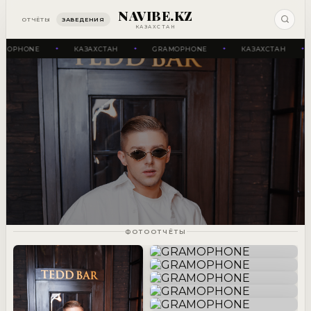
NAVIBE.KZ
ОТЧЁТЫ
ЗАВЕДЕНИЯ
КАЗАХСТАН
AMOPHONE
КАЗАХСТАН
GRAMOPHONE
КАЗАХСТАН
✦
✦
✦
✦
ФОТООТЧЁТЫ
GRAMOPHONE
GRAMOPHONE
11 ОТЧЁТОВ
GRAMOPHONE
9 марта
GRAMOPHONE
7 марта
GRAMOPHONE
15 февраля