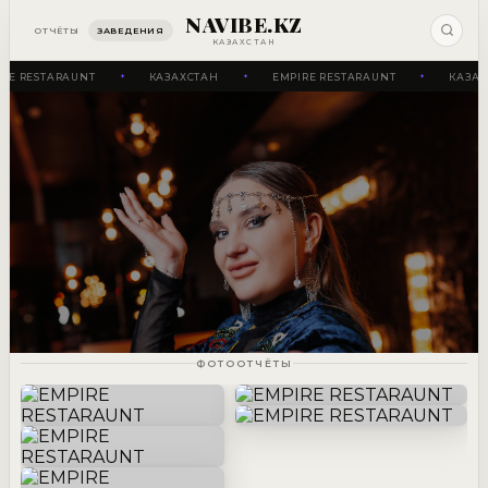
NAVIBE.KZ
ОТЧЁТЫ
ЗАВЕДЕНИЯ
КАЗАХСТАН
RE RESTARAUNT
КАЗАХСТАН
EMPIRE RESTARAUNT
КАЗАХ
✦
✦
✦
ФОТООТЧЁТЫ
РЕСТОРАН
EMPIRE
РЕСТОРАН
RESTARAUNT
EMPIRE
РЕСТОРАН
РЕСТОРАН
RESTARAUNT
EMPIRE
EMPIRE
RESTARAUNT
RESTARAUNT
28 декабря
РЕСТОРАН