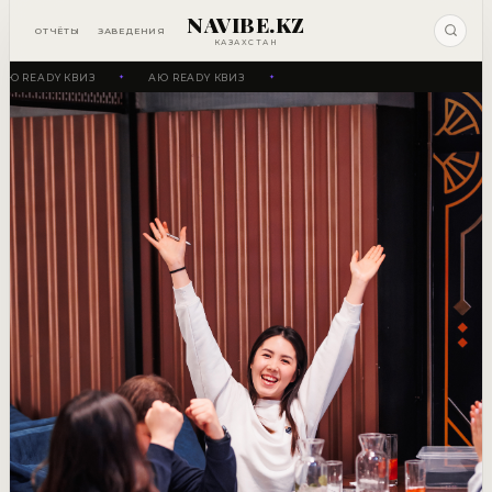
NAVIBE.KZ
ОТЧЁТЫ
ЗАВЕДЕНИЯ
КАЗАХСТАН
Ю READY КВИЗ
АЮ READY КВИЗ
✦
✦