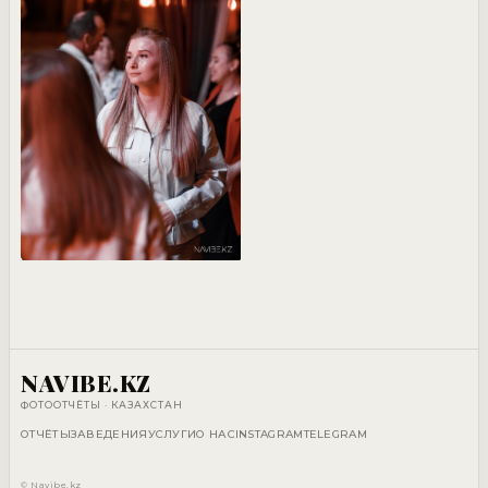
NAVIBE.KZ
ФОТООТЧЁТЫ · КАЗАХСТАН
ОТЧЁТЫ
ЗАВЕДЕНИЯ
УСЛУГИ
О НАС
INSTAGRAM
TELEGRAM
© Navibe.kz