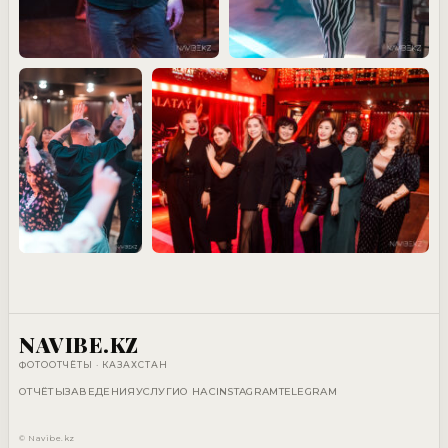
NAVIBE.KZ
ФОТООТЧЁТЫ · КАЗАХСТАН
ОТЧЁТЫ
ЗАВЕДЕНИЯ
УСЛУГИ
О НАС
INSTAGRAM
TELEGRAM
© Navibe.kz