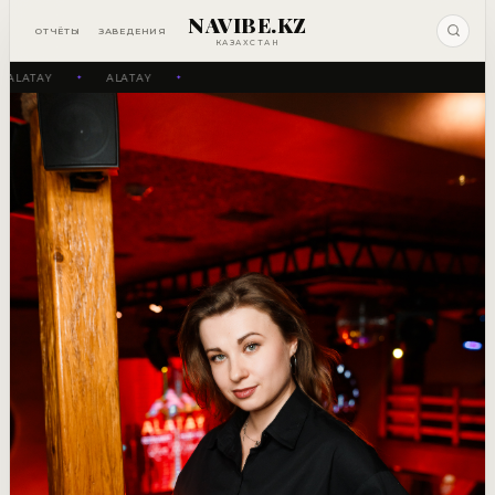
NAVIBE.KZ
ОТЧЁТЫ
ЗАВЕДЕНИЯ
КАЗАХСТАН
ALATAY
ALATAY
✦
✦